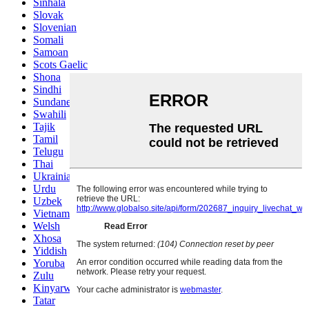
Sinhala
Slovak
Slovenian
Somali
Samoan
Scots Gaelic
Shona
Sindhi
Sundanese
Swahili
Tajik
Tamil
Telugu
Thai
Ukrainian
Urdu
Uzbek
Vietnamese
Welsh
Xhosa
Yiddish
Yoruba
Zulu
Kinyarwanda
Tatar