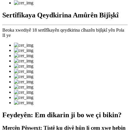
Sertîfîkaya Qeydkirina Amûrên Bijîşkî
Beoka xwediyê 18 sertîfîkayên qeydkirina cîhazên bijîşkî yên Pola
II ye
Feydeyên: Em dikarin ji bo we çi bikin?
Mercên Pêşwext: Tiştê ku divê hûn li cem xwe hebin