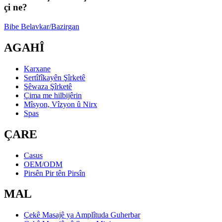
çi ne?
Bibe Belavkar/Bazirgan
AGAHÎ
Karxane
Sertîfîkayên Şîrketê
Şêwaza Şîrketê
Çima me hilbijêrin
Mîsyon, Vîzyon û Nirx
Spas
ÇARE
Casus
OEM/ODM
Pirsên Pir tên Pirsîn
MAL
Çekê Masajê ya Amplîtuda Guherbar