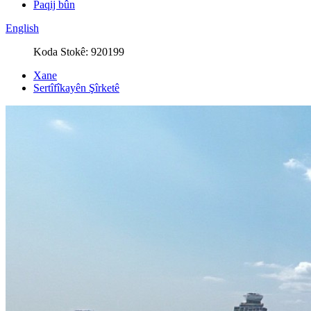
Paqij bûn
English
Koda Stokê: 920199
Xane
Sertîfîkayên Şîrketê