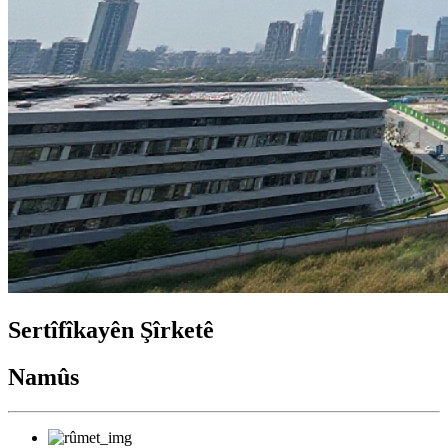
Sertîfîkayên Şîrketê
Namûs