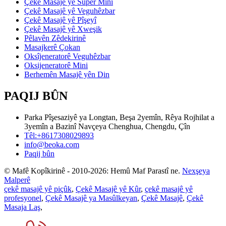
Çekê Masajê yê Super Mini
Çekê Masajê yê Veguhêzbar
Çekê Masajê yê Pîşeyî
Çekê Masajê yê Xweşik
Pêlavên Zêdekirinê
Masajkerê Çokan
Oksîjeneratorê Veguhêzbar
Oksijeneratorê Mini
Berhemên Masajê yên Din
PAQIJ BÛN
Parka Pîşesaziyê ya Longtan, Beşa 2yemîn, Rêya Rojhilat a
3yemîn a Bazinî Navçeya Chenghua, Chengdu, Çîn
Têl:+8617308029893
info@beoka.com
Paqij bûn
© Mafê Kopîkirinê - 2010-2026: Hemû Maf Parastî ne.
Nexşeya
Malperê
çekê masajê yê piçûk
,
Çekê Masajê yê Kûr
,
çekê masajê yê
profesyonel
,
Çekê Masajê ya Masûlkeyan
,
Çekê Masajê
,
Çekê
Masaja Laş
,