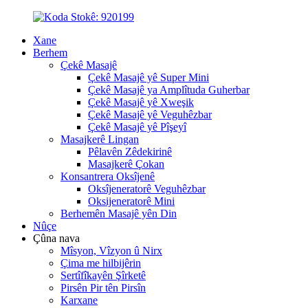
Xane
Berhem
Çekê Masajê
Çekê Masajê yê Super Mini
Çekê Masajê ya Amplîtuda Guherbar
Çekê Masajê yê Xweşik
Çekê Masajê yê Veguhêzbar
Çekê Masajê yê Pîşeyî
Masajkerê Lingan
Pêlavên Zêdekirinê
Masajkerê Çokan
Konsantrera Oksîjenê
Oksîjeneratorê Veguhêzbar
Oksijeneratorê Mini
Berhemên Masajê yên Din
Nûçe
Çûna nava
Mîsyon, Vîzyon û Nirx
Çima me hilbijêrin
Sertîfîkayên Şîrketê
Pirsên Pir tên Pirsîn
Karxane