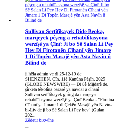
Sullivan Sertîfîkayek Dide Beoka,
marqeyek pêşeng a rehabîlîtasyona
werzîşê ya Çînî: Ji bo Sê Salan Li Pey
Hev Di Firotanên Cîhanî yên Jimare
1 Di Topên Masajê yên Asta Navîn û
Bilind de
ji hêla admin ve di 25-12-19 de
SHENZHEN, Çîn, 11ê Kanûna Pêşîn, 2025
(GLOBE NEWSWIRE) — Di 8ê Mijdarê de,
şîrketa lêkolîna bazarê ya navdar a cîhanî
Sullivan sertîfîkayek girîng da marqeya
rehabîlîtasyona werzîşê ya Çînî Beoka - "Firotina
Cîhanî ya Jimare 1 di Çekên Masajê yên Navîn-
bi-Lîv de ji bo Sê Salan Li Pey hev" (Gulan
202...
Zêdetir bixwîne