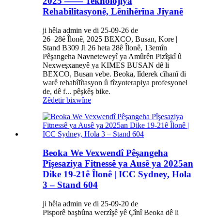
2025 —— Teknolojiya
Rehabîlîtasyonê, Lênihêrîna Jiyanê
ji hêla admin ve di 25-09-26 de
26–28ê Îlonê, 2025 BEXCO, Busan, Kore |
Stand B309 Ji 26 heta 28ê Îlonê, 13emîn
Pêşangeha Navneteweyî ya Amûrên Pizîşkî û
Nexweşxaneyê ya KIMES BUSAN dê li
BEXCO, Busan vebe. Beoka, lîderek cîhanî di
warê rehabîlîtasyon û fîzyoterapiya profesyonel
de, dê f... pêşkêş bike.
Zêdetir bixwîne
Beoka We Vexwendî Pêşangeha
Pîşesaziya Fitnessê ya Ausê ya 2025an
Dike 19-21ê Îlonê | ICC Sydney, Hola
3 – Stand 604
ji hêla admin ve di 25-09-20 de
Pisporê başbûna werzîşê yê Çînî Beoka dê li