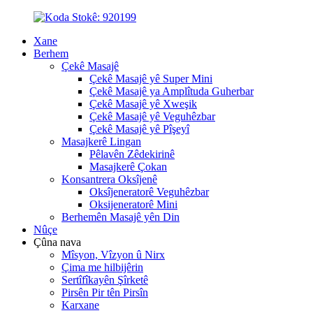
Xane
Berhem
Çekê Masajê
Çekê Masajê yê Super Mini
Çekê Masajê ya Amplîtuda Guherbar
Çekê Masajê yê Xweşik
Çekê Masajê yê Veguhêzbar
Çekê Masajê yê Pîşeyî
Masajkerê Lingan
Pêlavên Zêdekirinê
Masajkerê Çokan
Konsantrera Oksîjenê
Oksîjeneratorê Veguhêzbar
Oksijeneratorê Mini
Berhemên Masajê yên Din
Nûçe
Çûna nava
Mîsyon, Vîzyon û Nirx
Çima me hilbijêrin
Sertîfîkayên Şîrketê
Pirsên Pir tên Pirsîn
Karxane