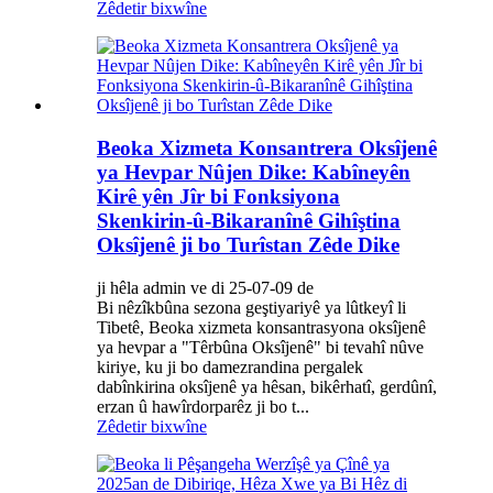
Zêdetir bixwîne
Beoka Xizmeta Konsantrera Oksîjenê
ya Hevpar Nûjen Dike: Kabîneyên
Kirê yên Jîr bi Fonksiyona
Skenkirin-û-Bikaranînê Gihîştina
Oksîjenê ji bo Turîstan Zêde Dike
ji hêla admin ve di 25-07-09 de
Bi nêzîkbûna sezona geştiyariyê ya lûtkeyî li
Tibetê, Beoka xizmeta konsantrasyona oksîjenê
ya hevpar a "Têrbûna Oksîjenê" bi tevahî nûve
kiriye, ku ji bo damezrandina pergalek
dabînkirina oksîjenê ya hêsan, bikêrhatî, gerdûnî,
erzan û hawîrdorparêz ji bo t...
Zêdetir bixwîne