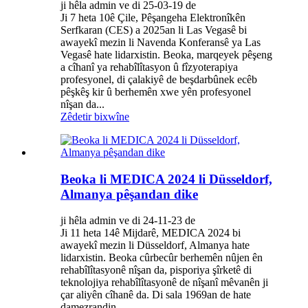
ji hêla admin ve di 25-03-19 de
Ji 7 heta 10ê Çile, Pêşangeha Elektronîkên
Serfkaran (CES) a 2025an li Las Vegasê bi
awayekî mezin li Navenda Konferansê ya Las
Vegasê hate lidarxistin. Beoka, marqeyek pêşeng
a cîhanî ya rehabîlîtasyon û fîzyoterapiya
profesyonel, di çalakiyê de beşdarbûnek ecêb
pêşkêş kir û berhemên xwe yên profesyonel
nîşan da...
Zêdetir bixwîne
Beoka li MEDICA 2024 li Düsseldorf,
Almanya pêşandan dike
ji hêla admin ve di 24-11-23 de
Ji 11 heta 14ê Mijdarê, MEDICA 2024 bi
awayekî mezin li Düsseldorf, Almanya hate
lidarxistin. Beoka cûrbecûr berhemên nûjen ên
rehabîlîtasyonê nîşan da, pisporiya şîrketê di
teknolojiya rehabîlîtasyonê de nîşanî mêvanên ji
çar aliyên cîhanê da. Di sala 1969an de hate
damezrandin,...