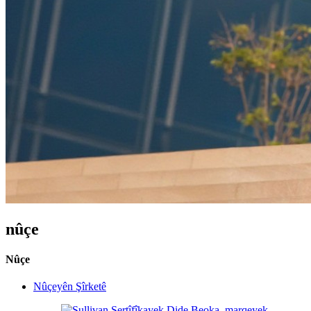
nûçe
Nûçe
Nûçeyên Şîrketê