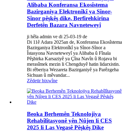
Alibaba Konferansa Ekosîstema
Bazirganiya Elektronîkî ya Sînor-
Sînor pêşkêş dike, Berfirehkirina
Derfetên Bazara Navneteweyî
ji hêla admin ve di 25-03-19 de
Di 11ê Adara 2025an de, Konferansa Ekosîstema
Bazirganiya Elektronîkî ya Sînor-Sînor a
Îstasyona Navneteweyî ya Alibaba û Fînala
Pêşbirka Karsaziyê ya Çîna Navîn û Rojava bi
merasîmek mezin li Chengduyê hatin lidarxistin.
Bi rêberiya Wezareta Bazirganiyê ya Parêzgeha
Sichuan û mêvandar...
Zêdetir bixwîne
Beoka Berhemên Teknolojiya
Rehabîlîtasyonê yên Nûjen li CES
2025 li Las Vegasê Pêşkêş Dike