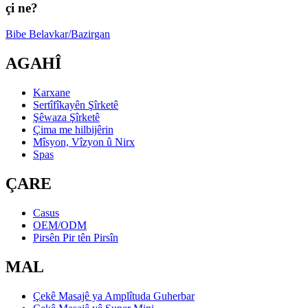
çi ne?
Bibe Belavkar/Bazirgan
AGAHÎ
Karxane
Sertîfîkayên Şîrketê
Şêwaza Şîrketê
Çima me hilbijêrin
Mîsyon, Vîzyon û Nirx
Spas
ÇARE
Casus
OEM/ODM
Pirsên Pir tên Pirsîn
MAL
Çekê Masajê ya Amplîtuda Guherbar