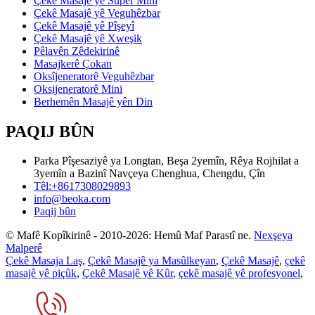
Çekê Masajê yê Super Mini
Çekê Masajê yê Veguhêzbar
Çekê Masajê yê Pîşeyî
Çekê Masajê yê Xweşik
Pêlavên Zêdekirinê
Masajkerê Çokan
Oksîjeneratorê Veguhêzbar
Oksijeneratorê Mini
Berhemên Masajê yên Din
PAQIJ BÛN
Parka Pîşesaziyê ya Longtan, Beşa 2yemîn, Rêya Rojhilat a
3yemîn a Bazinî Navçeya Chenghua, Chengdu, Çîn
Têl:+8617308029893
info@beoka.com
Paqij bûn
© Mafê Kopîkirinê - 2010-2026: Hemû Maf Parastî ne.
Nexşeya
Malperê
Çekê Masaja Laş
,
Çekê Masajê ya Masûlkeyan
,
Çekê Masajê
,
çekê
masajê yê piçûk
,
Çekê Masajê yê Kûr
,
çekê masajê yê profesyonel
,