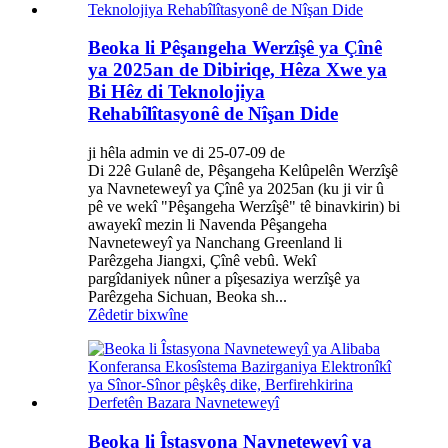
Beoka li Pêşangeha Werzîşê ya Çînê
ya 2025an de Dibiriqe, Hêza Xwe ya
Bi Hêz di Teknolojiya
Rehabîlîtasyonê de Nîşan Dide
ji hêla admin ve di 25-07-09 de
Di 22ê Gulanê de, Pêşangeha Kelûpelên Werzîşê
ya Navneteweyî ya Çînê ya 2025an (ku ji vir û
pê ve wekî "Pêşangeha Werzîşê" tê binavkirin) bi
awayekî mezin li Navenda Pêşangeha
Navneteweyî ya Nanchang Greenland li
Parêzgeha Jiangxi, Çînê vebû. Wekî
pargîdaniyek nûner a pîşesaziya werzîşê ya
Parêzgeha Sichuan, Beoka sh...
Zêdetir bixwîne
Beoka li Îstasyona Navneteweyî ya