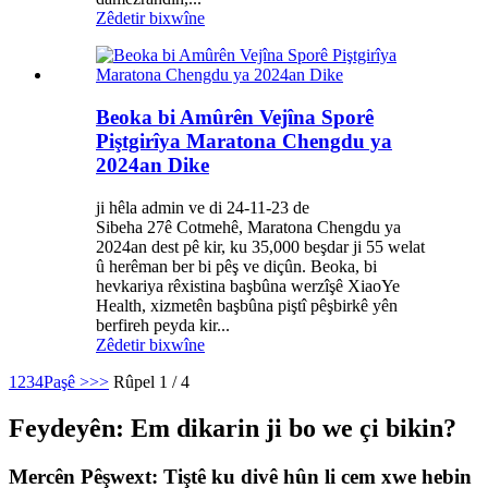
Zêdetir bixwîne
Beoka bi Amûrên Vejîna Sporê
Piştgirîya Maratona Chengdu ya
2024an Dike
ji hêla admin ve di 24-11-23 de
Sibeha 27ê Cotmehê, Maratona Chengdu ya
2024an dest pê kir, ku 35,000 beşdar ji 55 welat
û herêman ber bi pêş ve diçûn. Beoka, bi
hevkariya rêxistina başbûna werzîşê XiaoYe
Health, xizmetên başbûna piştî pêşbirkê yên
berfireh peyda kir...
Zêdetir bixwîne
1
2
3
4
Paşê >
>>
Rûpel 1 / 4
Feydeyên: Em dikarin ji bo we çi bikin?
Mercên Pêşwext: Tiştê ku divê hûn li cem xwe hebin