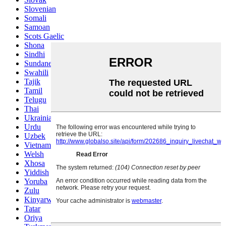
Slovenian
Somali
Samoan
Scots Gaelic
Shona
Sindhi
Sundanese
Swahili
Tajik
Tamil
Telugu
Thai
Ukrainian
Urdu
Uzbek
Vietnamese
Welsh
Xhosa
Yiddish
Yoruba
Zulu
Kinyarwanda
Tatar
Oriya