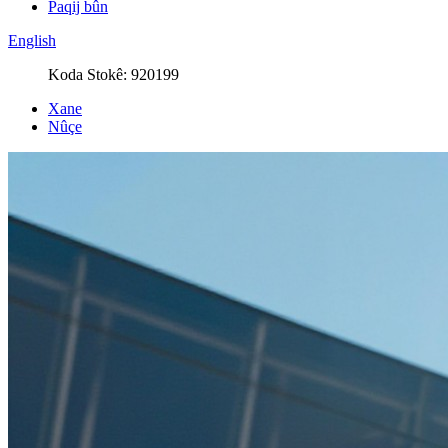
Paqij bûn
English
Koda Stokê: 920199
Xane
Nûçe