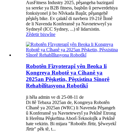
AusFitness Industry 2025, pêşangeha bazirganî
ya sereke ya B2B fitness, başbûn û perwerdehiya
fonksiyonel ji bo Nîvkada Başûr, pêşangehê
pêşkêş bike. Ev çalakî di navbera 19-21ê Îlonê
de li Navenda Konferansê ya Navneteweyî ya
Sydneyê (ICC Sydney, ...) tê lidarxistin.
Zêdetir bixwîne
Robotên Fîzyoterapî yên Beoka li
Kongreya Robotê ya Cîhanê ya
2025an Pêşketin, Pêşxistina Sînorê
Rehabîlîtasyona Robotîkî
ji hêla admin ve di 25-08-11 de
Di 8ê Tebaxa 2025an de, Kongreya Robotên
Cîhanê ya 2025an (WRC) li Navenda Pêşangeh
û Konferansê ya Navneteweyî ya Pekînê Etrong
li Herêma Pêşkeftina Aborî-Teknolojîk a Pekînê
hate vekirin. Bi mijara "Robotên Jîrtir, Şêweyekî
Jîrtir" pêk tê, t...