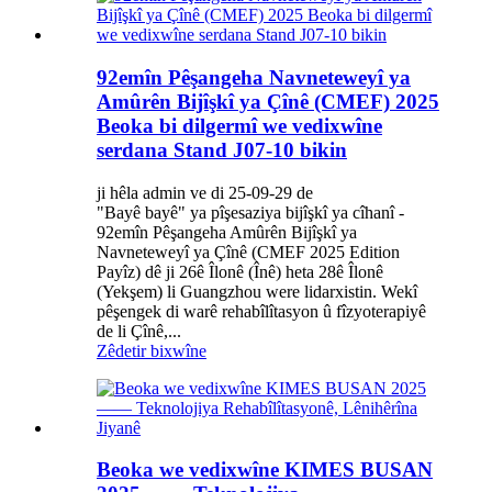
92emîn Pêşangeha Navneteweyî ya
Amûrên Bijîşkî ya Çînê (CMEF) 2025
Beoka bi dilgermî we vedixwîne
serdana Stand J07-10 bikin
ji hêla admin ve di 25-09-29 de
"Bayê bayê" ya pîşesaziya bijîşkî ya cîhanî -
92emîn Pêşangeha Amûrên Bijîşkî ya
Navneteweyî ya Çînê (CMEF 2025 Edition
Payîz) dê ji 26ê Îlonê (Înê) heta 28ê Îlonê
(Yekşem) li Guangzhou were lidarxistin. Wekî
pêşengek di warê rehabîlîtasyon û fîzyoterapiyê
de li Çînê,...
Zêdetir bixwîne
Beoka we vedixwîne KIMES BUSAN