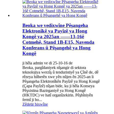
Beoka we vedixwîne Pêşangeha
Elektronîkê ya Payîzê ya Hong
Kongê ya 2025an ——13-16ê
Cotmehê, Stand 1B-E15, Navenda
Konferans û Pêşangehê ya Hong
Kongê
ji hêla admin ve di 25-10-16 de
Beoka, pargîdaniyek nîşangir di sektora
teknolojiya werzîş û tenduristiyê ya Çînê de, dê
rêzeya hilberên xwe yên nûjen ên 2025-an li
Pêşangeha Elektronîkên Payîzê ya Hong Kongê
(Çapa Payîzê) nîşan bide, ku ji hêla Konseya
Pêşxistina Bazirganiyê ya Hong Kongê
(HKTDC) ve hatî organîzekirin. Pêşbîniyên
fermî ji bo...
Zêdetir bixwîne